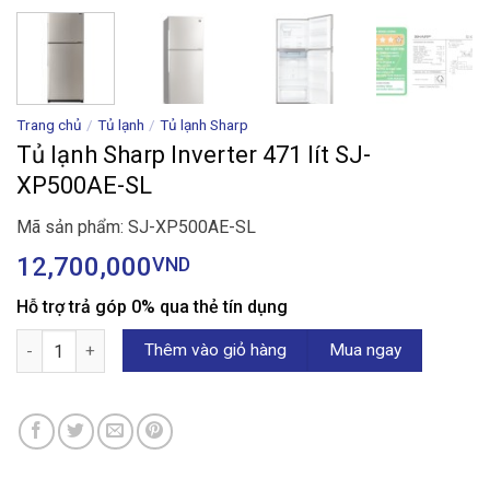
Trang chủ
/
Tủ lạnh
/
Tủ lạnh Sharp
Tủ lạnh Sharp Inverter 471 lít SJ-
XP500AE-SL
Mã sản phẩm: SJ-XP500AE-SL
12,700,000
VND
Hỗ trợ trả góp 0% qua thẻ tín dụng
Tủ lạnh Sharp Inverter 471 lít SJ-XP500AE-SL số lượng
Thêm vào giỏ hàng
Mua ngay