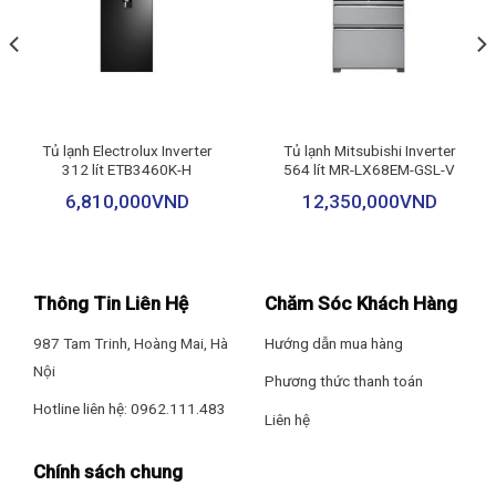
– Làm lạnh tăng cường
– Hộp đá xoay di động
– Chế độ cấp đông nhanh
Tủ lạnh Electrolux Inverter
Tủ lạnh Mitsubishi Inverter
312 lít ETB3460K-H
564 lít MR-LX68EM-GSL-V
Thông tin lắp đặt
6,810,000
VND
12,350,000
VND
Kích thước – Khối lượng: Cao 179.5 cm – Ngang 70 cm – Sâu 72.6
cm – Nặng 66 kg
Thông Tin Liên Hệ
Chăm Sóc Khách Hàng
Hãng: Sharp.
987 Tam Trinh, Hoàng Mai, Hà
Hướng dẫn mua hàng
Nội
Phương thức thanh toán
Hotline liên hệ: 0962.111.483
Liên hệ
Tủ lạnh SJ-XP500AE-SL có dung tích khá lớn 471 lít đáp ứng
nhu cầu về thực phẩm tươi ngon cho gia đình 4-5 thành viên
Chính sách chung
hoặc ít người hơn nếu không có thời gian đi chợ thường xuyên.