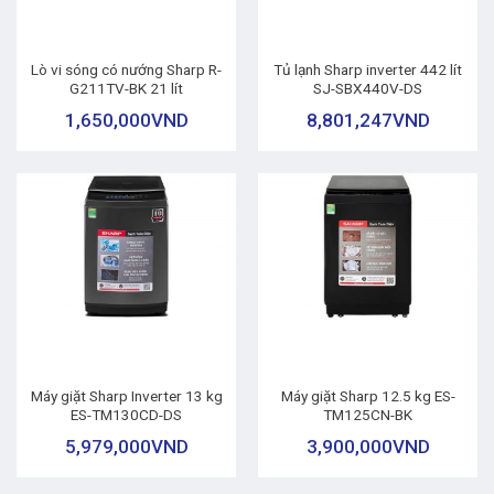
Lò vi sóng có nướng Sharp R-
Tủ lạnh Sharp inverter 442 lít
G211TV-BK 21 lít
SJ-SBX440V-DS
1,650,000
VND
8,801,247
VND
Máy giặt Sharp Inverter 13 kg
Máy giặt Sharp 12.5 kg ES-
ES-TM130CD-DS
TM125CN-BK
5,979,000
VND
3,900,000
VND