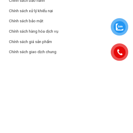
Chính sách bảo hành
Kích thước sản phẩm:
545 x 560 x 1670 mm
Chính sách xử lý khiếu nại
Chính sách bảo mật
Chính sách hàng hóa dịch vụ
Chính sách giá sản phẩm
Chính sách giao dịch chung
Làm lạnh nhanh và đồng đều
Với
công nghệ Multi Airflow
, luồng khí lạnh được phân bổ đồng
đều đến từng ngăn tủ, giúp thực phẩm luôn được bảo quản ở
nhiệt độ lý tưởng. Nhờ cơ chế làm lạnh đa chiều này, rau củ, thịt
cá và các loại thực phẩm khác đều giữ được độ tươi ngon lâu
hơn mà không bị khô hay đóng đá cục bộ.