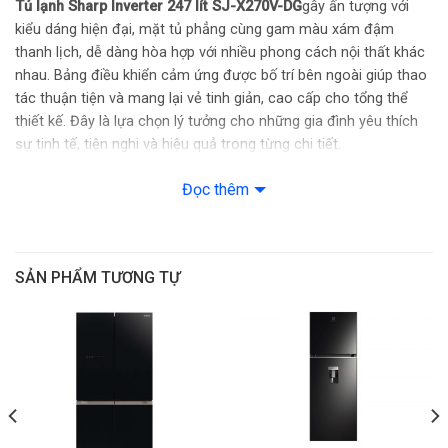
Tủ lạnh Sharp Inverter 247 lít SJ-X270V-DG
gây ấn tượng với
kiểu dáng hiện đại, mặt tủ phẳng cùng gam màu xám đậm
Dung tích sử dụng:
247 Lít
thanh lịch, dễ dàng hòa hợp với nhiều phong cách nội thất khác
nhau. Bảng điều khiển cảm ứng được bố trí bên ngoài giúp thao
Dung tích ngăn đá:
52 lít
tác thuận tiện và mang lại vẻ tinh giản, cao cấp cho tổng thể
thiết kế. Đây là lựa chọn lý tưởng cho những gia đình yêu thích
Công suất tủ lạnh:
140 W
sự tinh tế, tiện nghi và hiệu quả trong từng chi tiết.
Dung tích ngăn lạnh:
195 lít
Đọc thêm
Đóng tuyết:
Không
Chất liệu khay:
Nhựa ( Ngăn Lạnh), Kính cường lực ( Ngăn mát)
SẢN PHẨM TƯƠNG TỰ
Công nghệ làm lạnh:
Luồng khí lạnh đa chiều; Công nghệ bảo
quản thực phẩm: Multi Air Flow
Công nghệ bảo quản thực phẩm:
Công nghệ luồng khí lạnh đa
chiều
Kháng khuẩn:
Pure BIO sử dụng tinh thể Ag+ khử mùi diệt khuẩn