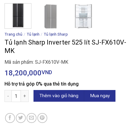
Trang chủ
/
Tủ lạnh
/
Tủ lạnh Sharp
Tủ lạnh Sharp Inverter 525 lít SJ-FX610V-
MK
Mã sản phẩm: SJ-FX610V-MK
18,200,000
VND
Hỗ trợ trả góp 0% qua thẻ tín dụng
Tủ lạnh Sharp Inverter 525 lít SJ-FX610V-MK số lượng
Thêm vào giỏ hàng
Mua ngay