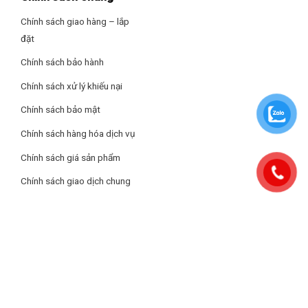
Chính sách giao hàng – lắp
đặt
Chính sách bảo hành
Chính sách xử lý khiếu nại
Chính sách bảo mật
Chính sách hàng hóa dịch vụ
Giữ lạnh đều, bảo toàn độ tươi ngon
Chính sách giá sản phẩm
Nhờ
công nghệ làm lạnh Hybrid Cooling
, hơi lạnh được
phân bổ
Chính sách giao dịch chung
đồng đều đến mọi ngóc ngách trong tủ
, giúp duy trì độ ẩm ổn
định và hạn chế tình trạng khô bề mặt thực phẩm. Các loại rau
củ, thịt cá hay đồ uống đều giữ được
độ tươi ngon tự nhiên
trong
thời gian dài hơn.