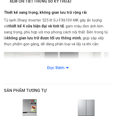
XEM CHI TIẾT THÔNG SỐ KỸ THUẬT
Dung tích tổng:
590 lít
Thiết kế sang trọng, không gian lưu trữ rộng rãi
Dung tích sử dụng:
525 lít
Tủ lạnh Sharp Inverter 525 lít SJ-FX610V-MK gây ấn tượng
với
thiết kế 4 cửa hiện đại và tinh tế
, gam màu đen ánh kim
Dung tích ngăn đá:
206 lít
sang trọng, phù hợp với mọi phong cách nội thất. Bên trong tủ
là
không gian lưu trữ được tối ưu thông minh
, giúp sắp xếp
Công suất tủ lạnh:
173 ~ 206 W
thực phẩm gọn gàng, dễ dàng phân loại và lấy ra khi cần.
Dung tích ngăn lạnh:
366 lít
Đóng tuyết:
Không
Đọc thêm
Chất liệu khay:
Nhựa (Ngăn Lạnh), Kính cường lực (Ngăn mát)
Công nghệ làm lạnh:
Luồng khí lạnh đa chiều; Công nghệ bảo
SẢN PHẨM TƯƠNG TỰ
quản thực phẩm: Multi Air Flow
Công nghệ bảo quản thực phẩm:
Hệ thống quạt kép cùng 2 cảm
biến nhiệt Eco làm lạnh cực tốt