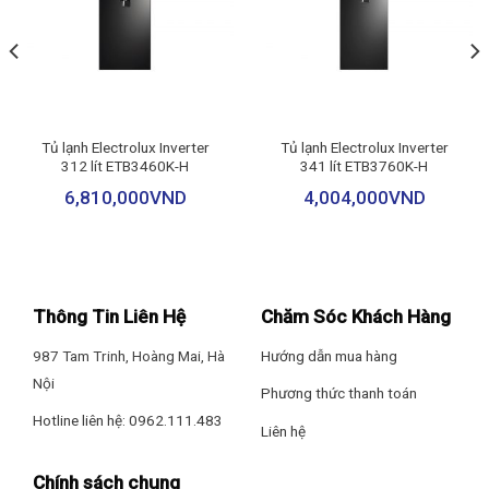
Thống số kĩ thuật
Công suất tiêu thụ: ~ 394 kWh/năm
Chất liệu cửa tủ lạnh: Kính
Tủ lạnh Electrolux Inverter
Tủ lạnh Electrolux Inverter
312 lít ETB3460K-H
341 lít ETB3760K-H
Trọng lượng: 66 kg
6,810,000
VND
4,004,000
VND
Kích thước: Cao 168.5 cm – Rộng 66 cm – Sâu 72 cm
Xuất Xứ & Bảo Hành
Thông Tin Liên Hệ
Chăm Sóc Khách Hàng
Hãng sản xuấ: tHitachi (Thương hiệu: Nhật Bản)
987 Tam Trinh, Hoàng Mai, Hà
Hướng dẫn mua hàng
Sản xuất tại: Thái Lan
Nội
Phương thức thanh toán
Bảo hành: 24 tháng
Hotline liên hệ: 0962.111.483
Liên hệ
Tủ Lạnh Hitachi Inverter 374 Lít HRTN6408SGBKVN
Chính sách chung