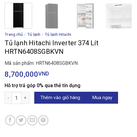
Trang chủ
/
Tủ lạnh
/
Tủ lạnh Hitachi
Tủ lạnh Hitachi Inverter 374 Lít
HRTN6408SGBKVN
Mã sản phẩm: HRTN6408SGBKVN
8,700,000
VND
Hỗ trợ trả góp 0% qua thẻ tín dụng
Tủ lạnh Hitachi Inverter 374 Lít HRTN6408SGBKVN số lượng
Thêm vào giỏ hàng
Mua ngay