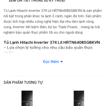
XEM CHI TIẾT THÔNG SỐ KỸ THUẬT
Công nghệ kháng khuẩn, khử mùi: Bộ lọc Triple Power kháng
khuẩn khử mùi
Tủ Lạnh Hitachi Inverter 374 Lít HRTN6408SGBKVN là sản phẩm
nổi bật trong phân khúc tủ lạnh 2 cánh, ngăn đá trên. Sản phẩm
Tính năng khác:
được tích hợp nhiều công nghệ hiện đại như làm lạnh vòng
cung, Inverter tiết kiệm điện, bộ lọc Triple Power,… mang lại trải
– Ngăn cửa điều chỉnh được
nghiệm bảo quản thực phẩm tối ưu cho người dùng.
– Đèn LED
– Khay làm đá xoay
Tủ Lạnh Hitachi Inverter 374 Lít HRTN6408SGBKVN
– Lựa chọn lý tưởng cho nhu cầu bảo quản thực
– Chuông báo mở cửa
phẩm
Ngăn chứa
Thiết kế hiện đại, màu đen sang trọng
Đọc thêm
Tủ Lạnh Hitachi Inverter 374 Lít HRTN6408SGBKVN sở hữu thiết
Dung tích ngăn đông: 94 lít
kế mặt kính sang trọng cùng tone màu đen thanh lịch, dễ dàng
hòa hợp với nhiều phong cách nội thất khác nhau. Tủ có dung
Ngăn rau quả: 280 lít
SẢN PHẨM TƯƠNG TỰ
tích 374 lít, đáp ứng tốt nhu cầu lưu trữ thực phẩm cho gia đình
từ 3 – 4 người.
Khay đá: Khay đá xoay
Chất liệu khay ngăn: Kính chịu lực