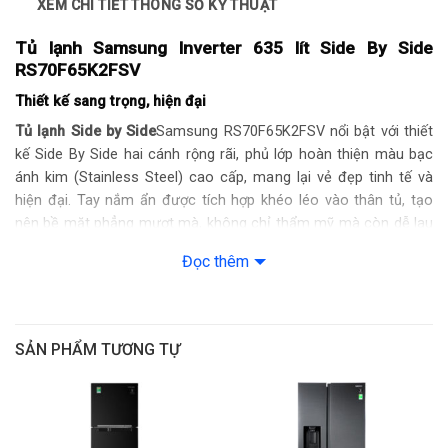
XEM CHI TIẾT THÔNG SỐ KỸ THUẬT
Sản xuất tại: Trung Quốc
Tủ lạnh Samsung Inverter 635 lít Side By Side
RS70F65K2FSV
Mức tiêu thụ điện năng
Thiết kế sang trọng, hiện đại
Tủ lạnh Side by Side
Samsung RS70F65K2FSV nổi bật với thiết
Công suất tiêu thụ công bố theo TCVN: 625 kWh/năm
kế Side By Side hai cánh rộng rãi, phủ lớp hoàn thiện màu bạc
Công nghệ tiết kiệm điện: Digital Inverter Công nghệ SmartThings
ánh kim (Stainless Steel) cao cấp, mang lại vẻ đẹp tinh tế và
AI Energy
hiện đại. Tay nắm ẩn được tích hợp khéo léo vào thân tủ, tạo
nên bề mặt phẳng mượt mà, không chỉ thẩm mỹ mà còn dễ lau
Công nghệ bảo quản và làm lạnh
chùi, giữ cho tủ luôn sáng bóng như mới.
Đọc thêm
Công nghệ làm lạnh: Công nghệ Metal Cooling Công nghệ All-
around Cooling giúp kiểm soát chặt chẽ sự thay đổi nhiệt độ
SẢN PHẨM TƯƠNG TỰ
Công nghệ kháng khuẩn, khử mùi: Bộ lọc than hoạt tính
Deodorizer
Tiện ích