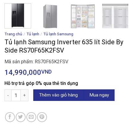
Trang chủ
/
Tủ lạnh
/
Tủ lạnh Samsung
Tủ lạnh Samsung Inverter 635 lít Side By
Side RS70F65K2FSV
Mã sản phẩm: RS70F65K2FSV
14,990,000
VND
Hỗ trợ trả góp 0% qua thẻ tín dụng
Tủ lạnh Samsung Inverter 635 lít Side By Side RS70F65K2FSV số
Thêm vào giỏ hàng
Mua ngay