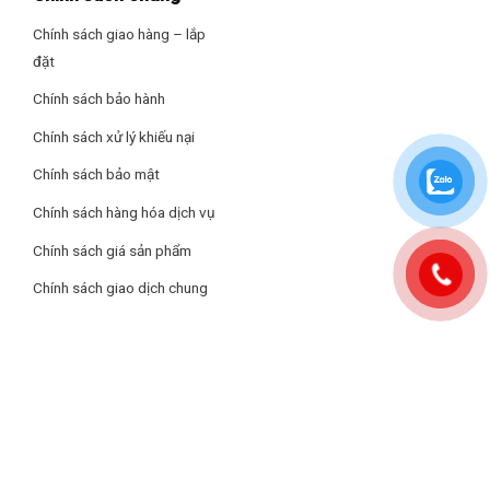
những gia đình đông người hoặc có thói quen mua sắm số
Thông tin lắp đặt
Chính sách giao hàng – lắp
lượng lớn.
đặt
Kích thước – Khối lượng: Cao 178.6 cm – Ngang 91.2 cm – Sâu
71.6 cm – Nặng 105 kg
Chính sách bảo hành
Chính sách xử lý khiếu nại
Hãng: Samsung.
Chính sách bảo mật
Chính sách hàng hóa dịch vụ
Chính sách giá sản phẩm
Chính sách giao dịch chung