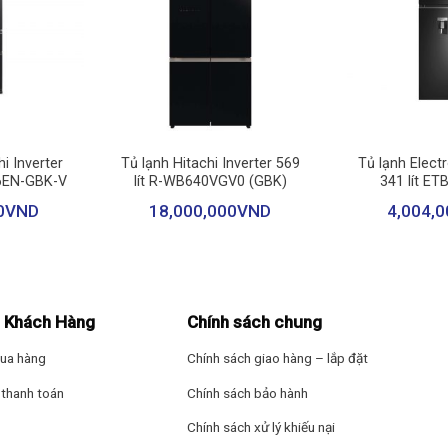
Lấy nước ngoài: C
Làm đá tự động: 
+
+
Thông tin lắp đặt
i Inverter
Tủ lạnh Hitachi Inverter 569
Tủ lạnh Electr
Kích thước tủ lạn
6EN-GBK-V
lít R-WB640VGV0 (GBK)
341 lít E
Nặng 105 kg
0
VND
18,000,000
VND
4,004,0
gồm có 3 kệ chia làm 4 ngăn, 2 ngăn rau củ quả, 1 hộp đựng nước và 
Hãng: Toshiba
ết kế 3 kệ chia làm 4 ngăn, 2 ngăn chứa cùng với 1 hộc làm đá tự độn
 Khách Hàng
Chính sách chung
g
.
ua hàng
Chính sách giao hàng – lắp đặt
thanh toán
Chính sách bảo hành
Chính sách xử lý khiếu nại