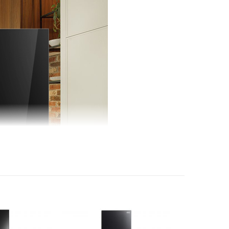
: Luồng khí lạnh đa chiều Multi Air Flow
ản thực phẩm: Bảo quản thực phẩm với công
w
huẩn, khử mùi: Khử mùi diệt khuẩn với công
ển từ xa trên ứng dụng TSmartLife
 bào bên ngoài
n cảm ứng bên ngoài cửa tủ
h