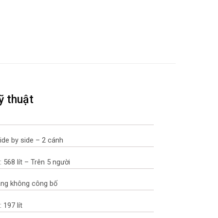
ỹ thuật
Side by side – 2 cánh
 568 lít – Trên 5 người
ãng không công bố
 197 lít