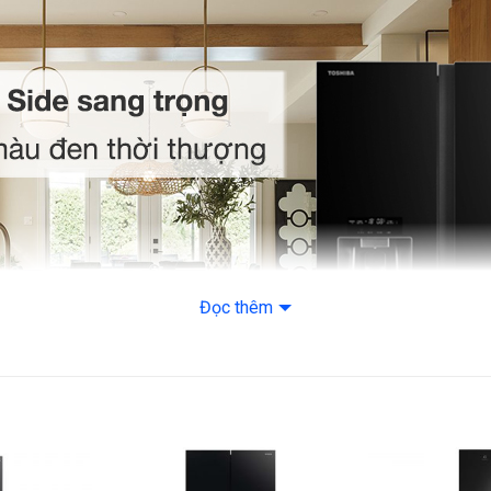
Công nghệ làm lạnh
Công nghệ bảo qu
nghệ Multi Air Flo
Công nghệ kháng k
nghệ PureAir
Tiện ích
Tiện ích: Điều khi
Đọc thêm
– Lấy đá viên, đá
– Bảng điều khiể
– Làm đông nhan
– Chế độ kỳ nghỉ