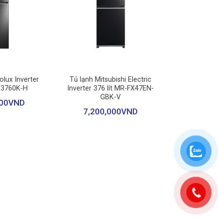
ó
Có
+
olux Inverter
Tủ lạnh Mitsubishi Electric
h: Cao 177.5 cm – Rộng 91 cm – Sâu 69.8 cm –
TB3760K-H
Inverter 376 lít MR-FX47EN-
GBK-V
00
VND
4 khay chứa (nằm phía bên cánh cửa).
7,200,000
VND
g và 1 khay chứa nằm ở bên cánh cửa tủ lạnh.