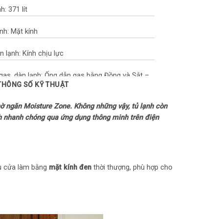
h: 371 lít
ạnh: Mặt kính
n lạnh: Kính chịu lực
 gas, dàn lạnh: Ống dẫn gas bằng Đồng và Sắt –
 THÔNG SỐ KỸ THUẬT
g Nhôm
hờ ngăn Moisture Zone. Không những vậy, tủ lạnh còn
nh nhanh chóng qua ứng dụng thông minh trên điện
ng Quốc
n năng
iệu cửa làm bằng
mặt kính đen
thời thượng, phù hợp cho
hụ công bố theo TCVN: ~ 1.09 kW/ngày
m điện: Origin Inverter
ản và làm lạnh