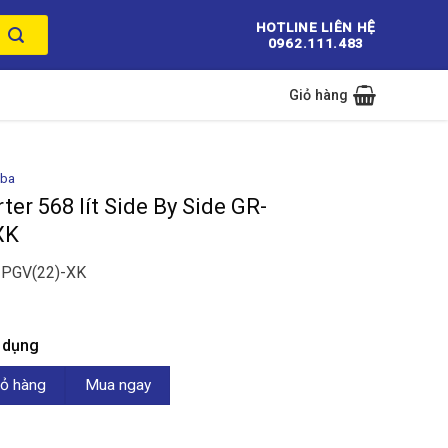
HOTLINE LIÊN HỆ
0962.111.483
Giỏ hàng
iba
ter 568 lít Side By Side GR-
XK
-PGV(22)-XK
n dụng
ít Side By Side GR-RS755WIA-PGV(22)-XK số lượng
ỏ hàng
Mua ngay