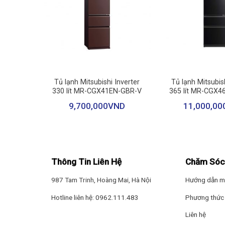
+
+
*Hình ảnh chỉ mang tính chất minh họa
nverter
Tủ lạnh Mitsubishi Inverter
Tủ lạnh Mitsubish
032BU
330 lít MR-CGX41EN-GBR-V
365 lít MR-CGX4
Ngăn lạnh
ND
9,700,000
VND
11,000,00
Ngăn lạnh có
dung tích 371 lít
. Không gian bên trong 
Ngăn đá
– Ngăn đá có
dung tích 197 lít
. Bên trong tủ được thi
Thông Tin Liên Hệ
Chăm Sóc
– Mẫu tủ lạnh Toshiba này có khả năng
làm đá tự độn
987 Tam Trinh, Hoàng Mai, Hà Nội
Hướng dẫn m
Hotline liên hệ: 0962.111.483
Phương thức 
Liên hệ