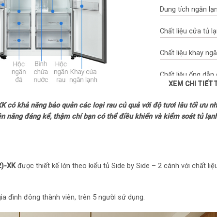
Dung tích ngăn lạn
Chất liệu cửa tủ l
Chất liệu khay ngă
Chất liệu ống dẫn
XEM CHI TIẾT
Lá tản nhiệt bằn
K có khả năng bảo quản các loại rau củ quả với độ tươi lâu tối ưu n
Năm ra mắt: 2023
ện năng đáng kể, thậm chí bạn có thể điều khiển và kiểm soát tủ lạ
Sản xuất tại: Tru
Mức tiêu thụ điệ
2)-XK
được thiết kế lớn theo kiểu tủ Side by Side – 2 cánh với chất l
Công suất tiêu t
Công nghệ tiết kiệ
a đình đông thành viên, trên 5 người sử dụng.
Công nghệ bảo qu