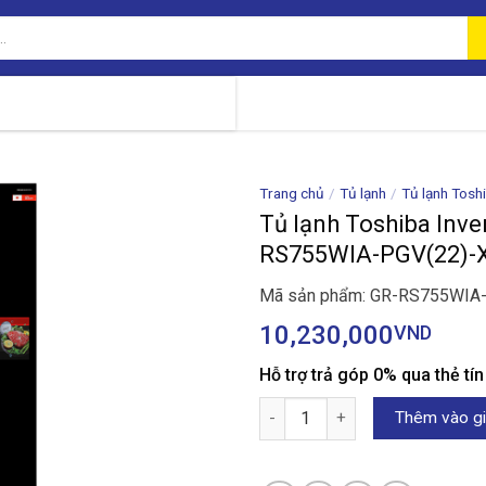
Trang chủ
/
Tủ lạnh
/
Tủ lạnh Tosh
Tủ lạnh Toshiba Inver
RS755WIA-PGV(22)-
Mã sản phẩm: GR-RS755WIA
10,230,000
VND
Hỗ trợ trả góp 0% qua thẻ tí
Tủ lạnh Toshiba Inverter 568 l
Thêm vào gi