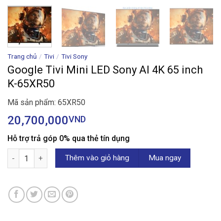
Trang chủ
/
Tivi
/
Tivi Sony
Google Tivi Mini LED Sony AI 4K 65 inch
K-65XR50
Mã sản phẩm: 65XR50
20,700,000
VND
Hỗ trợ trả góp 0% qua thẻ tín dụng
Google Tivi Mini LED Sony AI 4K 65 inch K-65XR50 số lượng
Thêm vào giỏ hàng
Mua ngay