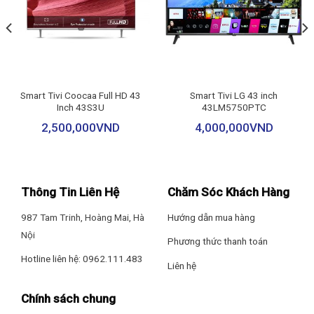
– Tinh năng Game Menu
– Làm mượt chuyển động XR Motion Clarity
– Giảm nhiễu XR Clear Image
Smart Tivi Coocaa Full HD 43
Smart Tivi LG 43 inch
Inch 43S3U
43LM5750PTC
– Tương thích chuẩn IMAX Enhanced
2,500,000
VND
4,000,000
VND
– Hiệu chuẩn màu sắc Netflix Calibrated Mode
– Giảm độ trễ chơi game Auto Low Latency Mode (ALLM)
Thông Tin Liên Hệ
Chăm Sóc Khách Hàng
987 Tam Trinh, Hoàng Mai, Hà
Hướng dẫn mua hàng
Bộ xử lý: Bộ xử lý XR Processor
Nội
Phương thức thanh toán
Tần số quét thực: 120 Hz
Hotline liên hệ: 0962.111.483
Liên hệ
Tiện ích
Chính sách chung
Điều khiển tivi bằng điện thoại: Ứng dụng Google TV Ứng dụng