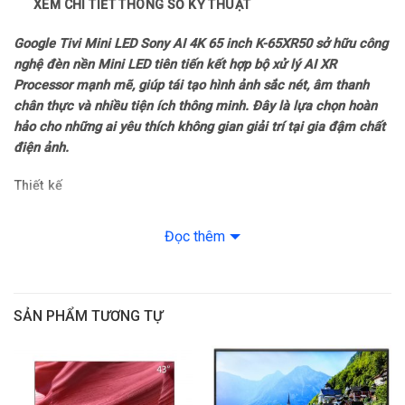
XEM CHI TIẾT THÔNG SỐ KỸ THUẬT
Năm ra mắt: 2025
Google Tivi Mini LED Sony AI 4K 65 inch K-65XR50 sở hữu công
Công nghệ hình ảnh
nghệ đèn nền Mini LED tiên tiến kết hợp bộ xử lý AI XR
Processor mạnh mẽ, giúp tái tạo hình ảnh sắc nét, âm thanh
Công nghệ hình ảnh: Tăng cường tương phản XR Contrast
chân thực và nhiều tiện ích thông minh. Đây là lựa chọn hoàn
Booster 10
hảo cho những ai yêu thích không gian giải trí tại gia đậm chất
điện ảnh.
– HLG
Thiết kế
– HDR10
– Thiết kế tối giản hiện đại với đường viền mỏng tinh tế, mang
đến cảm giác sang trọng và mở rộng không gian hiển thị.
Đọc thêm
– Dolby Vision
– Khung viền được làm từ
hợp kim nhôm
cứng cáp, tăng độ bền
– Kiểm soát đèn nền XR Backlight Master Drive
và tạo điểm nhấn thanh lịch cho tổng thể sản phẩm.
SẢN PHẨM TƯƠNG TỰ
– Tăng cường màu sắc XR Triluminos Pro
– Màn hình 65 inch phù hợp lắp đặt trong phòng khách hoặc
không gian làm việc rộng, mang lại trải nghiệm xem đắm chìm
– Đồng bộ khung hình/tần số quét chơi game VRR
và sống động.
– Tính năng chơi game 4K 120 fps