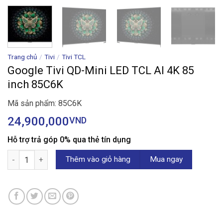
Trang chủ
/
Tivi
/
Tivi TCL
Google Tivi QD-Mini LED TCL AI 4K 85
inch 85C6K
Mã sản phẩm: 85C6K
24,900,000
VND
Hỗ trợ trả góp 0% qua thẻ tín dụng
Google Tivi QD-Mini LED TCL AI 4K 85 inch 85C6K số lượng
Thêm vào giỏ hàng
Mua ngay