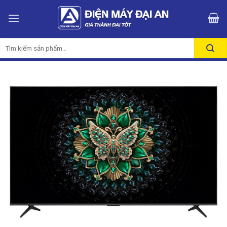
Skip
to
content
Tìm
kiếm: