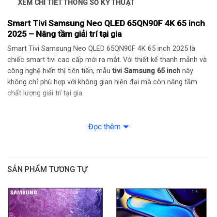
XEM CHI TIẾT THÔNG SỐ KỸ THUẬT
Tần số quét: Lên đến 165Hz
Smart Tivi Samsung Neo QLED 65QN90F 4K 65 inch
Độ phân giải: 4K (3,840 x 2,160)
2025 – Nâng tầm giải trí tại gia
Smart Tivi Samsung Neo QLED 65QN90F 4K 65 inch 2025 là
Anti Reflection: Glare Free
chiếc smart tivi cao cấp mới ra mắt. Với thiết kế thanh mảnh và
công nghệ hiển thị tiên tiến, mẫu
tivi Samsung 65 inch
này
Video
không chỉ phù hợp với không gian hiện đại mà còn nâng tầm
chất lượng giải trí tại gia.
Engine Hình ảnh: NQ4 AI Gen3 Processor
Thiết kế tràn viền cuốn hút
HDR (High Dynamic Range): Neo Quantum HDR+
Đọc thêm
Smart Tivi Samsung Neo QLED 65QN90F 4K 65 inch 2025 sở
hữu phong cách thiết kế tối giản nhưng đầy cuốn hút với đường
HDR 10+: Yes (ADAPTIVE/ GAMING)
viền siêu mỏng. Kết hợp với kích thước 65 inch, thiết bị mang
AI Upscale: 4K AI Upscaling Pro
đến góc nhìn rộng, phù hợp với nhiều không gian phòng khách
SẢN PHẨM TƯƠNG TỰ
hoặc phòng giải trí gia đình.
Contrast: Quantum Mini LED Pro
Viewing Angle: Wide Viewing Angle
Vừa tăng tính thẩm mỹ, vừa đảm bảo sự vững chắc khi đặt trên