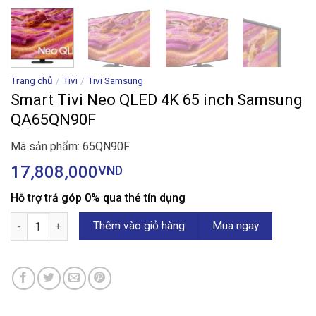
Trang chủ
/
Tivi
/
Tivi Samsung
Smart Tivi Neo QLED 4K 65 inch Samsung
QA65QN90F
Mã sản phẩm: 65QN90F
17,808,000
VND
Hỗ trợ trả góp 0% qua thẻ tín dụng
Smart Tivi Neo QLED 4K 65 inch Samsung QA65QN90F số lượng
Thêm vào giỏ hàng
Mua ngay