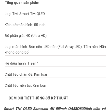
Tổng quan sản phẩm
Loại Tivi: Smart Tivi QLED
Kích cỡ màn hình: 55 inch
Độ phân giải: 4K (Ultra HD)
Loại màn hình: Đèn nền: LED nền (Full Array LED), Tấm nền: Hãng
không công bố
Hệ điều hành: Tizen™
Chất liệu chân đế: Kim loại
Chất liệu viền tivi: Kim loại
Nơi sản xuất: Việt Nam
XEM CHI TIẾT THÔNG SỐ KỸ THUẬT
Năm ra mắt: 2024
Smart Tivi QLED Samsung 4K 55inch QA55Q80D
tinh giản với