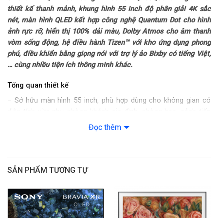
thiết kế thanh mảnh, khung hình 55 inch độ phân giải 4K sắc
Công nghệ hình ảnh
nét, màn hình QLED kết hợp công nghệ Quantum Dot cho hình
ảnh rực rỡ, hiển thị 100% dải màu, Dolby Atmos cho âm thanh
Công nghệ hình ảnh: Đèn nền Direct Full Array
vòm sống động, hệ điều hành Tizen™ với kho ứng dụng phong
phú, điều khiển bằng giọng nói với trợ lý ảo Bixby có tiếng Việt,
– Supreme UHD Dimming
… cùng nhiều tiện ích thông minh khác.
– Quantum HDR+
Tổng quan thiết kế
– Sở hữu màn hình 55 inch, phù hợp dùng cho không gian có
– Công nghệ màn hình chấm lượng tử Quantum Dot
diện tích vừa như phòng khách gia đình, phòng họp, sảnh tiếp
khách, phòng làm việc,…
– Tối ưu độ sáng HDR Brightness Optimizer
Đọc thêm
– Thiết kế thanh mảnh với viền mỏng bằng kim loại, tinh giản
– Nâng cấp độ phân giải 4K AI Upscaling
nhưng không kém phần sang trọng.
SẢN PHẨM TƯƠNG TỰ
– Chống xé hình FreeSync Premium Pro
– Chân đế đỡ
tivi
được làm bằng chất liệu kim loại chắc chắn,
nâng đỡ tốt màn hình khi đặt trên kệ tủ, kệ tivi. Bạn cũng có thể
– Chuyển động mượt Motion Xcelerator
tháo rời chân đế để lắp trên tường giúp tiết kiệm diện tích.
– Super Ultra Wide Game View & Game Bar