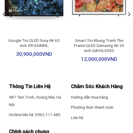
– Góc nhìn rộng Wide Viewing Angle
– Giảm độ trễ chơi game Auto Low Latency Mode (ALLM)
– Chế độ Game Motion Plus
Google Tivi OLED Sony 4K 65
Smart Tivi Khung Tranh The
inch XR-65A80L
Frame QLED Samsung 4K 55
– Ambient Mode+
inch QA55LS03D
30,900,000
VND
12,000,000
VND
Bộ xử lý: Bộ xử lý AI NQ4 thế hệ 2
* Hình ảnh chỉ mang tính chất minh họa
Tần số quét thực: 120 Hz
Thông Tin Liên Hệ
Chăm Sóc Khách Hàng
Công nghệ hình ảnh
Tiện ích
– Mang đến khung hình sắc nét, chi tiết với độ phân giải
4K (Ultra
987 Tam Trinh, Hoàng Mai, Hà
Hướng dẫn mua hàng
HD)
.
Điều khiển tivi bằng điện thoại: SmartThings
Nội
Phương thức thanh toán
Hotline liên hệ: 0962.111.483
– Bộ xử lý
AI NQ4 thế hệ 2
nâng cấp hình ảnh chuẩn 4K bằng trí
Điều khiển bằng giọng nói: Bixby có tiếng Việt
Liên hệ
tuệ nhân tạo.
Chiếu hình từ điện thoại lên TV: AirPlay 2
Chính sách chung