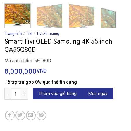
Trang chủ
/
Tivi
/
Tivi Samsung
Smart Tivi QLED Samsung 4K 55 inch
QA55Q80D
Mã sản phẩm: 55Q80D
8,000,000
VND
Hỗ trợ trả góp 0% qua thẻ tín dụng
Smart Tivi QLED Samsung 4K 55 inch QA55Q80D số lượng
Thêm vào giỏ hàng
Mua ngay