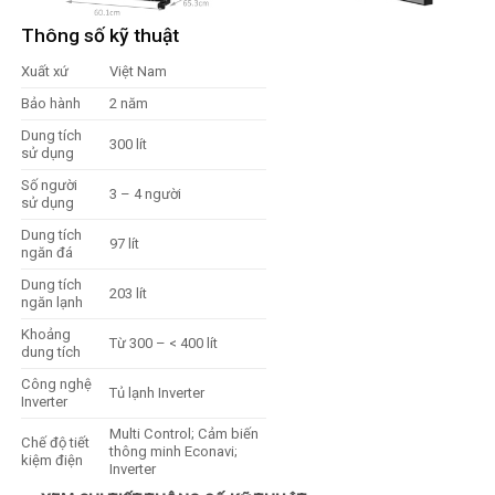
Thông số kỹ thuật
Xuất xứ
Việt Nam
Bảo hành
2 năm
Dung tích
300 lít
sử dụng
Số người
3 – 4 người
sử dụng
Dung tích
97 lít
ngăn đá
Dung tích
203 lít
ngăn lạnh
Khoảng
Từ 300 – < 400 lít
dung tích
Công nghệ
Tủ lạnh Inverter
Inverter
Multi Control; Cảm biến
Chế độ tiết
thông minh Econavi;
kiệm điện
Inverter