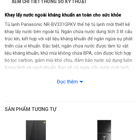
XEM CHI TIẾT THÔNG SỐ KỸ THUẬT
Công nghệ
Làm lạnh vòng cung
làm lạnh
Panorama
Khay lấy nước ngoài kháng khuẩn an toàn cho sức khỏe
Công nghệ
Loại bỏ hiệu quả
kháng
99,99%* vi khuẩn – Blue
Tủ lạnh Panasonic NR-BV331GPKV thế hệ tủ lạnh mới thiết kế
khuẩn, khử
Ag
mùi
khay lấy nước bên ngoài tủ. Ngăn chứa nước dung tích 3 lít cấu
trúc kín, kết hợp với vật liệu kháng khuẩn để ngăn ngừa sự phát
Công nghệ
Ngăn cấp đông mềm
bảo quản
thế hệ mới Prime Fresh+;
triển của vi khuẩn. Đặc biệt, ngăn chứa nước được làm từ vật
thực phẩm
Ngăn rau quả giữ ẩm
liệu kháng khuẩn, khử mùi không chứa BPA, còn được tích hợp
Làm đá tự động; Lấy
bộ lọc carbon, giảm mùi khó chịu, đảm bảo nước sử dụng luôn
Tiện ích
nước bên ngoài
trong lành và sạch khuẩn. Bạn sẽ có ngay cốc nước mát lạnh
Kiểu tủ
Ngăn đá dưới
một cách dễ dàng và an toàn cho cả gia đình, không tốn công
Đọc thêm
mở cửa gây hao phí điện năng.
Chất liệu
Kim loại
cửa tủ lạnh
Chất liệu
Kính chịu lực
khay ngăn
SẢN PHẨM TƯƠNG TỰ
Cao 168 cm – Rộng 60.1
Kích thước
cm – Sâu 65.3 cm
Trọng
63kg
lượng
Màu sắc
Đen