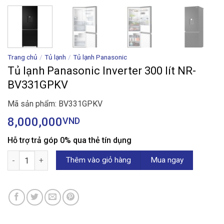
Trang chủ
/
Tủ lạnh
/
Tủ lạnh Panasonic
Tủ lạnh Panasonic Inverter 300 lít NR-
BV331GPKV
Mã sản phẩm: BV331GPKV
8,000,000
VND
Hỗ trợ trả góp 0% qua thẻ tín dụng
Tủ lạnh Panasonic Inverter 300 lít NR-BV331GPKV số lượng
Thêm vào giỏ hàng
Mua ngay