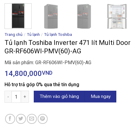
Trang chủ
/
Tủ lạnh
/
Tủ lạnh Toshiba
Tủ lạnh Toshiba Inverter 471 lít Multi Door
GR-RF606WI-PMV(60)-AG
Mã sản phẩm: GR-RF606WI-PMV(60)-AG
14,800,000
VND
Hỗ trợ trả góp 0% qua thẻ tín dụng
Tủ lạnh Toshiba Inverter 471 lít Multi Door GR-RF606WI-PMV(60)
Thêm vào giỏ hàng
Mua ngay