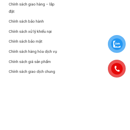
Chính sách giao hàng – lắp
Bàn ủi hơi nước đứng Philips với móc treo và ván ủi StyleMat
đặt
cho việc là ủi trở nên dễ dàng, thuận tiện, nhanh chóng hơn
Chính sách bảo hành
Người dùng dễ dàng đặt mặt vải lên ván ủi và nhẹ nhàng miết
bàn ủi trên vải để xóa sạch mọi vết nhăn. Hiệu quả đặc biệt cho
Chính sách xử lý khiếu nại
các vị trí khó là ủi như cổ áo, nách áo, hàng cúc, đường xếp li,…
Chính sách bảo mật
Xem thêm: Nên mua bàn ủi hơi nước đứng hay cầm tay?
Chính sách hàng hóa dịch vụ
Chính sách giá sản phẩm
Chính sách giao dịch chung