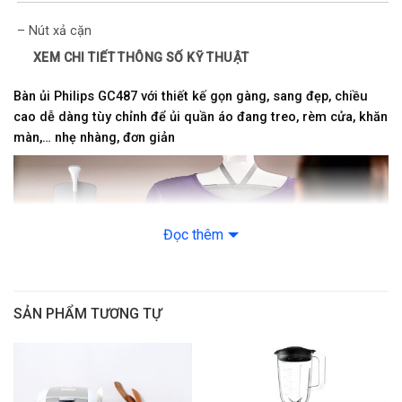
– Nút xả cặn
XEM CHI TIẾT THÔNG SỐ KỸ THUẬT
Kích thước – Khối lượng: Ngang 30.9 cm – Cao 90 – 170.6 cm –
Sâu 27.7 cm – Nặng 3.5 kg
Bàn ủi Philips GC487 với thiết kế gọn gàng, sang đẹp, chiều
cao dễ dàng tùy chỉnh để ủi quần áo đang treo, rèm cửa, khăn
Thương hiệu của: Hà Lan
màn,… nhẹ nhàng, đơn giản
Sản xuất tại: Trung Quốc
Năm ra mắt: 2019
Đọc thêm
Hãng: Philips.
SẢN PHẨM TƯƠNG TỰ
Mặt đế bàn ủi (mặt ủi) thiết kế lớn với chất liệu nhựa cao cấp,