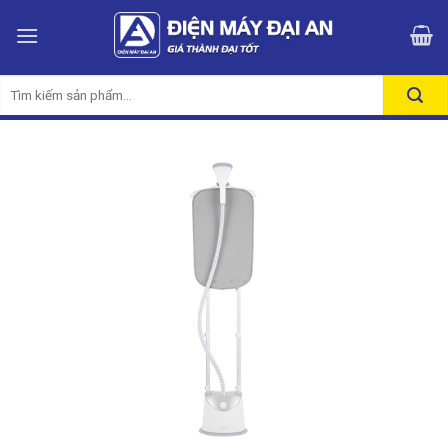
Skip
to
content
Tìm
kiếm: