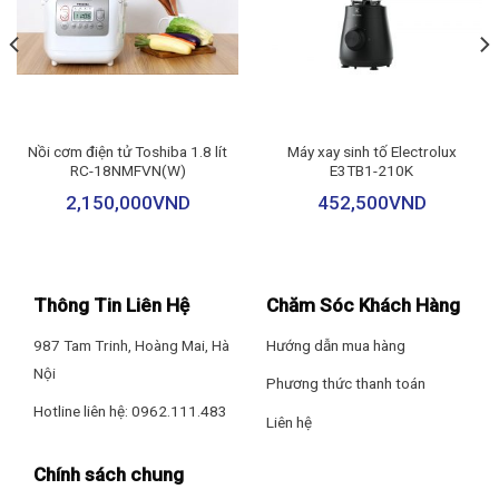
ủi nhanh với công suất 1500 – 1800W
Nồi cơm điện tử Toshiba 1.8 lít
Máy xay sinh tố Electrolux
RC-18NMFVN(W)
E3TB1-210K
2,150,000
VND
452,500
VND
Thông Tin Liên Hệ
Chăm Sóc Khách Hàng
987 Tam Trinh, Hoàng Mai, Hà
Hướng dẫn mua hàng
Nội
Phương thức thanh toán
Hotline liên hệ: 0962.111.483
Liên hệ
Chính sách chung