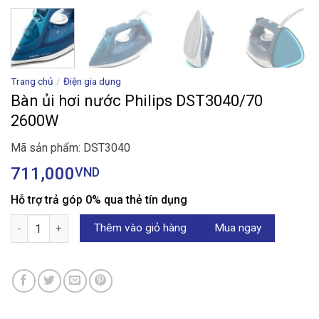
Trang chủ
/
Điện gia dụng
Bàn ủi hơi nước Philips DST3040/70
2600W
Mã sản phẩm: DST3040
711,000
VND
Hỗ trợ trả góp 0% qua thẻ tín dụng
Bàn ủi hơi nước Philips DST3040/70 2600W số lượng
Thêm vào giỏ hàng
Mua ngay