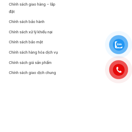
Chính sách giao hàng – lắp
đặt
Mặt đế
Chính sách bảo hành
Mặt đế Ceramic chống dính, lướt êm ái trên mặt vải giúp bạn dễ
dàng ủi quần áo, lướt êm hơn và dễ dàng vệ sinh.
Chính sách xử lý khiếu nại
Chính sách bảo mật
Chính sách hàng hóa dịch vụ
Chính sách giá sản phẩm
Chính sách giao dịch chung