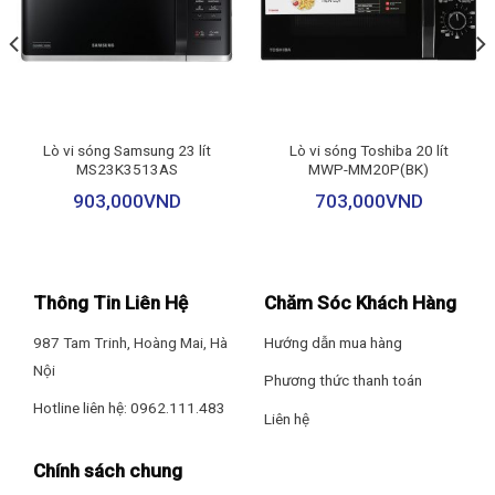
Thương hiệu của: Hà Lan
Sản xuất tại: Trung Quốc
Năm ra mắt: 2021
Lò vi sóng Samsung 23 lít
Lò vi sóng Toshiba 20 lít
Hãng: Philips.
MS23K3513AS
MWP-MM20P(BK)
903,000
VND
703,000
VND
Thông Tin Liên Hệ
Chăm Sóc Khách Hàng
987 Tam Trinh, Hoàng Mai, Hà
Hướng dẫn mua hàng
Nội
Phương thức thanh toán
Hotline liên hệ: 0962.111.483
Liên hệ
Chính sách chung